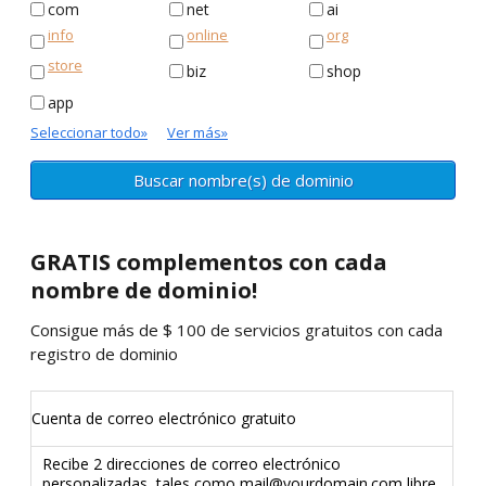
com
net
ai
info
online
org
store
biz
shop
app
Seleccionar todo
»
Ver más
»
GRATIS
complementos con cada
nombre de dominio!
Consigue más de $ 100 de servicios gratuitos con cada
registro de dominio
Cuenta de correo electrónico gratuito
Recibe 2 direcciones de correo electrónico
personalizadas, tales como mail@yourdomain.com libre